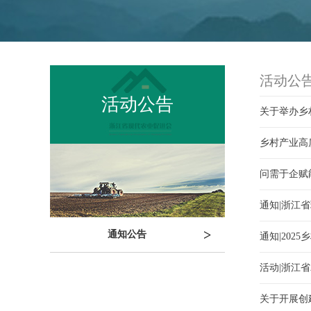
活动公
活动公告
关于举办乡
乡村产业高
问需于企赋
通知|浙江
>
通知公告
通知|202
活动|浙江
关于开展创