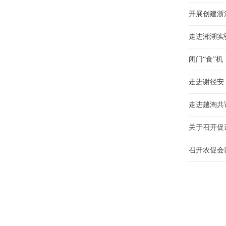
开展创建浙
走进湘湖实
闭门“食”
走进谢径安
走进越淘共
关于召开促
召开农促会